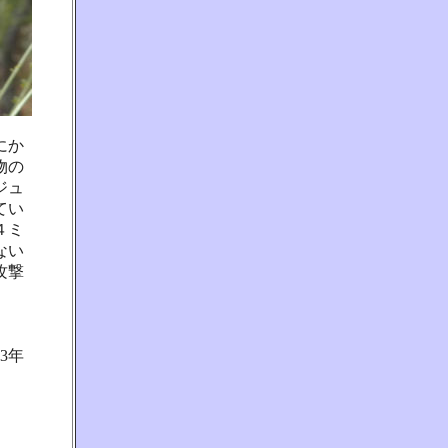
にか
物の
ジュ
てい
４ミ
ない
攻撃
3年