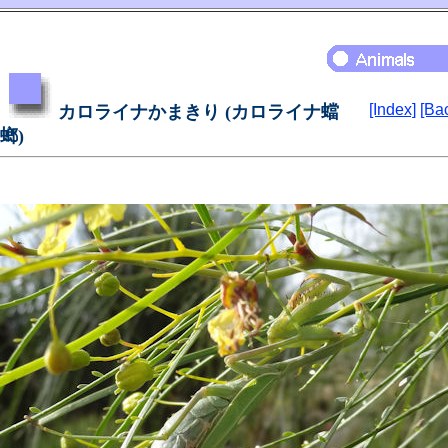
[Index]
[Ba
カロライナかまきり (カロライナ蟷
螂)