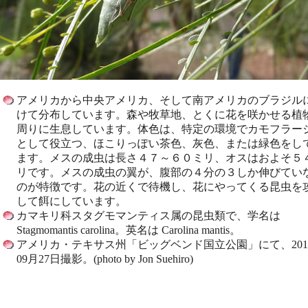
アメリカから中央アメリカ、そして南アメリカのブラジル
けて分布しています。森や牧草地、とくに花を咲かせる植
周りに生息しています。体色は、特定の環境でカモフラー
として役立つ、ほこりっぽい茶色、灰色、または緑色をし
ます。メスの成虫は長さ４７～６０ミリ、オスはおよそ５
リです。メスの成虫の翼が、腹部の４分の３しか伸びてい
のが特徴です。花の近くで待機し、花にやってくる昆虫を
して餌にしています。
カマキリ科スタグモマンティス属の昆虫類で、学名は
Stagmomantis carolina。英名は Carolina mantis。
アメリカ・テキサス州「ビッグベンド国立公園」にて、201
09月27日撮影。(photo by Jon Suehiro)