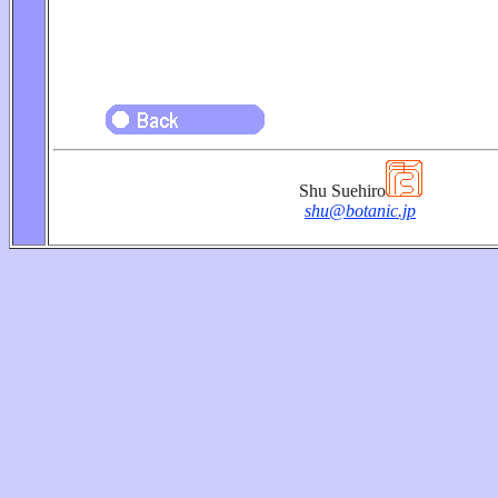
Shu Suehiro
shu@botanic.jp