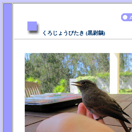
くろじょうびたき (黒尉鶲)