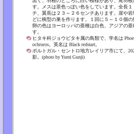
黒く、羽根のところに白い模様があり、尾羽根
す。メスは茶色っぽい色をしています。全長１
チ、翼長は２３～２６センチあります。崖や岩
どに椀型の巣を作ります。１回に５～１０個の
卵の色はヨーロッパの亜種は白色、アジアの亜
す。
ヒタキ科ジョウビタキ属の鳥類で、学名は Phoenic
ochruros。英名は Black redstart。
ポルトガル・セントロ地方レイリア市にて、2024
影。(photo by Yumi Gunji)