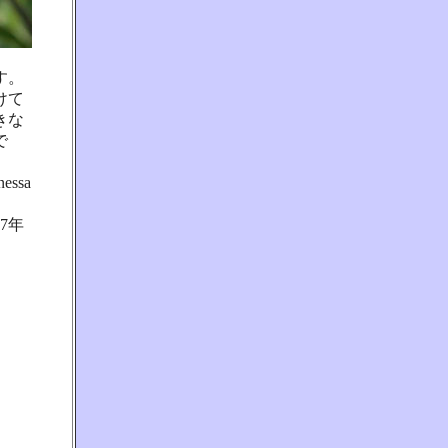
す。
けて
きな
で
ssa
7年