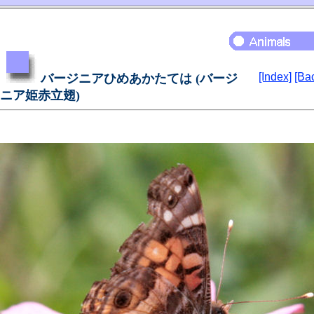
[Index]
[Ba
バージニアひめあかたては (バージ
ニア姫赤立翅)