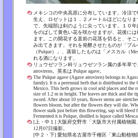
メキシコの中央高原に分布しています。冷涼で
生え、ロゼットは１．２メートルほどになりま
で、先端部は剣のように尖っています。１０年
をのばして黄色い花を咲かせますが、花後には
ます。この開花する直前の花茎を切ると、そこ
み出てきます。それを発酵させたものが「プル
（Pulque）」、蒸留したものは「メスカル（Mes
れる酒になります。
リュウゼツラン科リュウゼツラン属の多年草で、学
atrovirens。英名は Pulque agave。
The Pulque agave (Agave atroviren) belongs to Agav
family). It is a perennial herb that is distributed to the
Mexico. This herb grows in cool arid places and the r
size of 1.2 m in height. The leaves are thick and the tip
sword. After about 10 years, flower stems are stretch
flowers bloom, but after the flowers they will die. Wh
flower stalk just before this flowering, sap will bleed 
Fermented it is Pulque, distilled is liquor called Mesca
[上・中１] 大阪府交野市「大阪市大付属植物園」
12月07日撮影。
[中２・下] 愛知県名古屋市千種区「東山動植物園