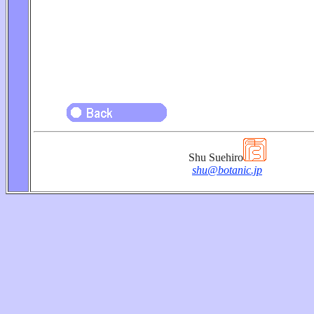
Shu Suehiro
shu@botanic.jp