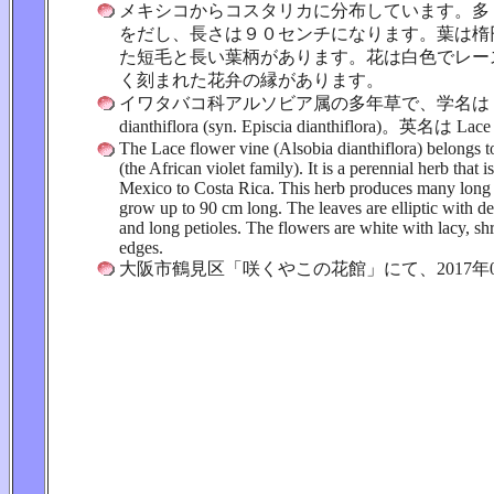
メキシコからコスタリカに分布しています。多
をだし、長さは９０センチになります。葉は楕
た短毛と長い葉柄があります。花は白色でレー
く刻まれた花弁の縁があります。
イワタバコ科アルソビア属の多年草で、学名は Als
dianthiflora (syn. Episcia dianthiflora)。英名は Lac
The Lace flower vine (Alsobia dianthiflora) belongs 
(the African violet family). It is a perennial herb that i
Mexico to Costa Rica. This herb produces many long 
grow up to 90 cm long. The leaves are elliptic with de
and long petioles. The flowers are white with lacy, sh
edges.
大阪市鶴見区「咲くやこの花館」にて、2017年0