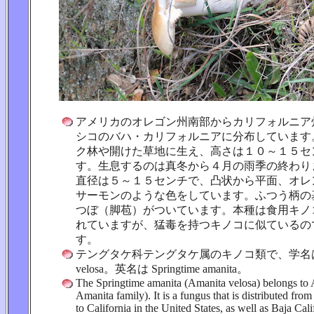
アメリカのオレゴン州南部からカリフォルニア
シコのバハ・カリフォルニアに分布しています
ク林や開けた草地に生え、高さは１０～１５セ
す。生息するのは真冬から４月の雨季の終わり
直径は５～１５センチで、凸状から平面、オレ
サーモンのような色をしています。ふつう柄の
つぼ（脚苞）がついています。本種は食用キノ
れていますが、猛毒を持つキノコに似ているの
す。
テングタケ科テングタケ属のキノコ類で、学名は A
velosa。英名は Springtime amanita。
The Springtime amanita (Amanita velosa) belongs to 
Amanita family). It is a fungus that is distributed fr
to California in the United States, as well as Baja Cal