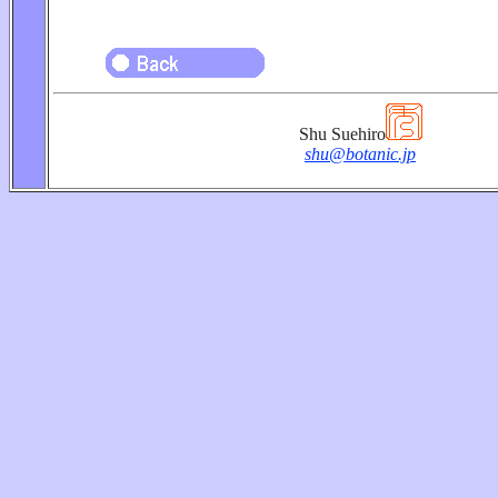
Shu Suehiro
shu@botanic.jp