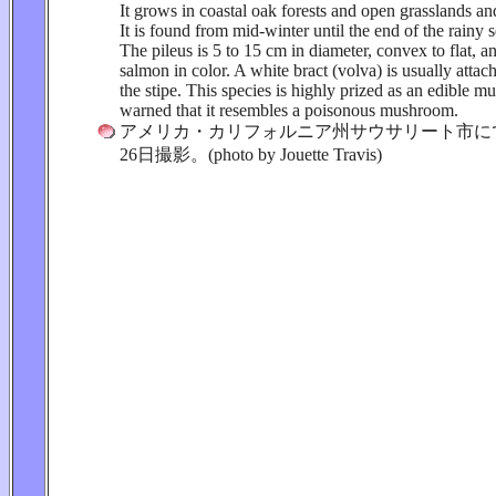
It grows in coastal oak forests and open grasslands and
It is found from mid-winter until the end of the rainy s
The pileus is 5 to 15 cm in diameter, convex to flat, 
salmon in color. A white bract (volva) is usually attac
the stipe. This species is highly prized as an edible 
warned that it resembles a poisonous mushroom.
アメリカ・カリフォルニア州サウサリート市にて、
26日撮影。(photo by Jouette Travis)