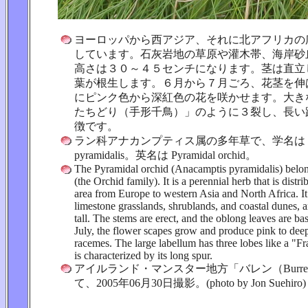
ヨーロッパから西アジア、それに北アフリカの
しています。石灰岩地の草原や灌木帯、海岸砂
高さは３０～４５センチになります。茎は直立
葉が根生します。６月から７月ごろ、花茎を伸
にピンク色から深紅色の花を咲かせます。大き
たちどり（手形千鳥）」のように３裂し、長い
徴です。
ラン科アナカンプティス属の多年草で、学名は Anac
pyramidalis。英名は Pyramidal orchid。
The Pyramidal orchid (Anacamptis pyramidalis) belo
(the Orchid family). It is a perennial herb that is distr
area from Europe to western Asia and North Africa. I
limestone grasslands, shrublands, and coastal dunes, 
tall. The stems are erect, and the oblong leaves are ba
July, the flower scapes grow and produce pink to deep
racemes. The large labellum has three lobes like a "F
is characterized by its long spur.
アイルランド・マンスター地方「バレン（Burr
て、2005年06月30日撮影。(photo by Jon Suehiro