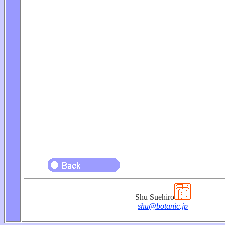
Shu Suehiro
shu@botanic.jp