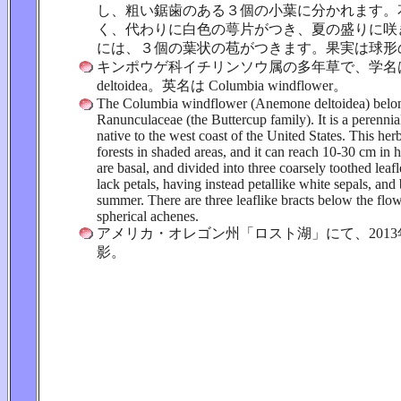
し、粗い鋸歯のある３個の小葉に分かれます。
く、代わりに白色の萼片がつき、夏の盛りに咲
には、３個の葉状の苞がつきます。果実は球形
キンポウゲ科イチリンソウ属の多年草で、学名は A
deltoidea。英名は Columbia windflower。
The Columbia windflower (Anemone deltoidea) belon
Ranunculaceae (the Buttercup family). It is a perennial
native to the west coast of the United States. This he
forests in shaded areas, and it can reach 10-30 cm in 
are basal, and divided into three coarsely toothed leaf
lack petals, having instead petallike white sepals, an
summer. There are three leaflike bracts below the flowe
spherical achenes.
アメリカ・オレゴン州「ロスト湖」にて、2013年
影。