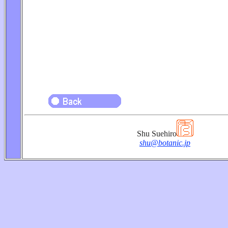
Shu Suehiro
shu@botanic.jp