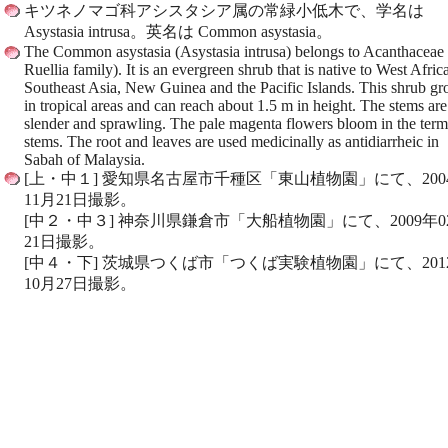
キツネノマゴ科アシスタシア属の常緑小低木で、学名は
Asystasia intrusa。英名は Common asystasia。
The Common asystasia (Asystasia intrusa) belongs to Acanthaceae 
Ruellia family). It is an evergreen shrub that is native to West Afric
Southeast Asia, New Guinea and the Pacific Islands. This shrub g
in tropical areas and can reach about 1.5 m in height. The stems are
slender and sprawling. The pale magenta flowers bloom in the term
stems. The root and leaves are used medicinally as antidiarrheic in
Sabah of Malaysia.
[上・中１] 愛知県名古屋市千種区「東山植物園」にて、200
11月21日撮影。
[中２・中３] 神奈川県鎌倉市「大船植物園」にて、2009年0
21日撮影。
[中４・下] 茨城県つくば市「つくば実験植物園」にて、201
10月27日撮影。