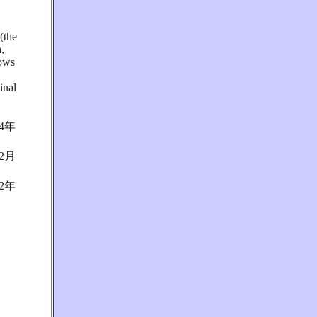
(the
a,
rows
inal
4年
2月
2年