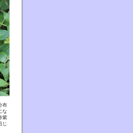
分布
にな
赤紫
煎じ