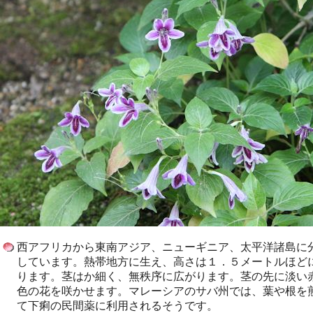
西アフリカから東南アジア、ニューギニア、太平洋諸島に
しています。熱帯地方に生え、高さは１．５メートルほど
ります。茎はか細く、無秩序に広がります。茎の先に淡い
色の花を咲かせます。マレーシアのサバ州では、葉や根を
て下痢の民間薬に利用されるそうです。