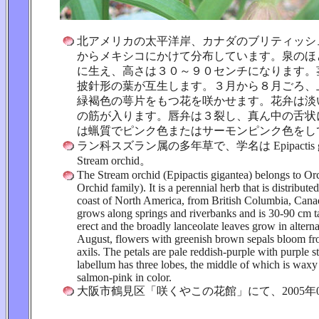
北アメリカの太平洋岸、カナダのブリティッシ
からメキシコにかけて分布しています。泉のほ
に生え、高さは３０～９０センチになります。
披針形の葉が互生します。３月から８月ごろ、
緑褐色の萼片をもつ花を咲かせます。花弁は淡
の筋が入ります。唇弁は３裂し、真ん中の舌状
は蝋質でピンク色またはサーモンピンク色をし
ラン科スズラン属の多年草で、学名は Epipactis g
Stream orchid。
The Stream orchid (Epipactis gigantea) belongs to Or
Orchid family). It is a perennial herb that is distribute
coast of North America, from British Columbia, Canad
grows along springs and riverbanks and is 30-90 cm ta
erect and the broadly lanceolate leaves grow in alter
August, flowers with greenish brown sepals bloom fr
axils. The petals are pale reddish-purple with purple s
labellum has three lobes, the middle of which is waxy
salmon-pink in color.
大阪市鶴見区「咲くやこの花館」にて、2005年0