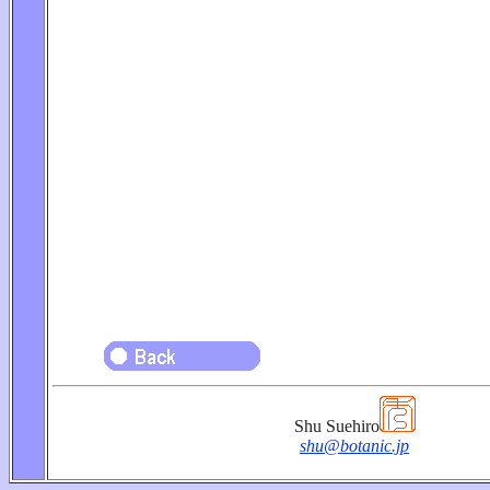
Shu Suehiro
shu@botanic.jp