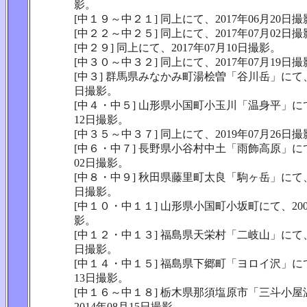
影。
[中１９～中２１] 同上にて、2017年06月20日
[中２２～中２５] 同上にて、2017年07月02日
[中２９] 同上にて、2017年07月10日撮影。
[中３０～中３２] 同上にて、2017年07月19日
[中３] 群馬県みなかみ町湯桧曽「谷川岳」にて、2
日撮影。
[中４・中５] 山形県小国町小玉川「温身平」にて、
12日撮影。
[中３５～中３７] 同上にて、2019年07月26日
[中６・中７] 長野県小谷村中土「雨飾高原」にて、
02日撮影。
[中８・中９] 秋田県藤里町太良「駒ヶ岳」にて、2
日撮影。
[中１０・中１１] 山形県小国町小坂町にて、200
影。
[中１２・中１３] 福島県天栄村「二岐山」にて、2
日撮影。
[中１４・中１５] 福島県下郷町「ヨロイ沢」にて、
13日撮影。
[中１６～中１８] 栃木県那須塩原市「三斗小
2014年08月15日撮影。