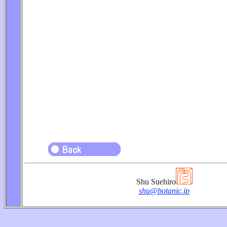
Shu Suehiro
shu@botanic.jp