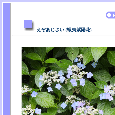
えぞあじさい (蝦夷紫陽花)