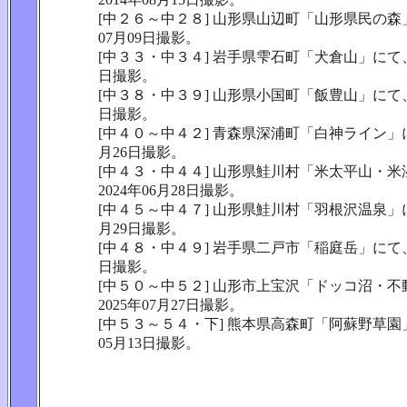
[中２６～中２８] 山形県山辺町「山形県民の森」
07月09日撮影。
[中３３・中３４] 岩手県雫石町「犬倉山」にて、2
日撮影。
[中３８・中３９] 山形県小国町「飯豊山」にて、2
日撮影。
[中４０～中４２] 青森県深浦町「白神ライン」にて
月26日撮影。
[中４３・中４４] 山形県鮭川村「米太平山・
2024年06月28日撮影。
[中４５～中４７] 山形県鮭川村「羽根沢温泉」にて
月29日撮影。
[中４８・中４９] 岩手県二戸市「稲庭岳」にて、2
日撮影。
[中５０～中５２] 山形市上宝沢「ドッコ沼・
2025年07月27日撮影。
[中５３～５４・下] 熊本県高森町「阿蘇野草園」
05月13日撮影。