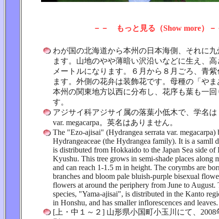
－－ もっと見る（Show more）－
わが国の北海道から本州の日本海側、それに九
ます。山地のやや薄暗い沢沿いなどに生え、高
メートルになります。６月から８月ごろ、青紫
ます。外側の花弁は装飾花です。母種の「やま
本州の関東地方以西に分布し、花序も葉も一回
す。
アジサイ科アジサイ属の落葉小低木で、学名は Hydrang
var. megacarpa。英名はありません。
The "Ezo-ajisai" (Hydrangea serrata var. megacarpa) 
Hydrangeaceae (the Hydrangea family). It is a samll d
is distributed from Hokkaido to the Japan Sea side o
Kyushu. This tree grows in semi-shade places along 
and can reach 1-1.5 m in height. The corymbs are bo
branches and bloom pale bluish-purple bisexual flower
flowers at around the periphery from June to August.
species, "Yama-ajisai", is distributed in the Kanto re
in Honshu, and has smaller inflorescences and leaves.
[上・中１～２] 山形県小国町小玉川にて、2008年