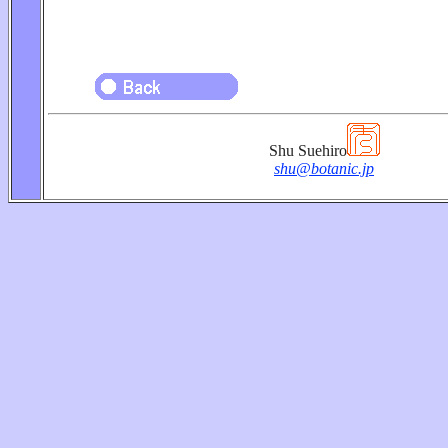
Shu Suehiro
shu@botanic.jp