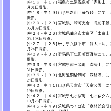
[中１６・中１７] 福島市土湯温泉町「家形山」にて
月01日撮影。
[中１８・中１９] 山形県新山「笹谷峠」にて、20
撮影。
[中２０～中２３] 宮城県川崎町支倉「滝前不動」
05月09日撮影。
[中２４～中２６] 宮城県仙台市太白区「太白山」
05月08日撮影。
[中２７・中２８] 岩手県八幡平市「源太ヶ岳」にて
月24日撮影。
[中２９～中３２] 群馬県下仁田町西野牧にて、20
撮影。
[中３３・中３４] 宮城県南三陸町「満海山」にて、
31日撮影。
[中３５～中３９] 北海道洞爺湖町「洞爺湖」にて、
24日撮影。
[中４０・中４１] 山形県天童市「天童公園」にて、
19日撮影。
[中４２～中４４] 宮城県七ヶ宿町「七ヶ宿ダム」
10月28日撮影。
[中４５～中４９] 茨城県つくば市「森林総合