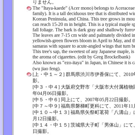
りません。
The "Itaya-kaede" (Acer mono) belongs to Aceraceae
family). It is a tall deciduous tree that is distributed w
Korean Peninsula, and China. This tree grows in mou
can reach 15-20 m in height. This is a typical maple s
fall foliage. The bark is dark gray and shallowly fur
The leaves are 7-15 cm wide and palmately divided in
yellowish-green flowers bloom in April to May, and the
samaras with square to acute-angled wings that turn 
This tree's sap, the sweetest of any Japanese maple, i
the aroma of cigarettes. (edit by Greg Brockelbank)
Also known as "ezo-itaya" in Japan, in Chinese it 
(wu jiao feng).
[上・中１～２] 群馬県渋川市伊香保にて、2010年
影。
[中３・中４] 大阪府交野市「大阪市大付属植物園
年04月06日撮影。
[中５・中６] 同上にて、2007年05月22日撮影。
[中７～中９] 福島県磐梯町更科にて、2011年11
[中１０～中１３] 福島県矢祭町茗荷「八溝山」にて
月12日撮影。
[中１４・中１５] 茨城県大子町「男体山」にて、2
日撮影。