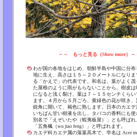
－－ もっと見る（Show more）－
わが国の各地をはじめ、朝鮮半島や中国に分布
地に生え、高さは１５～２０メートルになりま
る「かえで」の代表です。和名は、葉がよく茂
た屋根のように雨がもらないことから。樹皮は
になると浅く裂け、葉は７～１５センチくらい
ます。４月から５月ごろ、黄緑色の花が咲き、
鋭角に開いて、褐色に熟します。日本のカエデ
いちばん甘い樹液を出し、タバコの香料にも使
別名で「えぞいたや（蝦夷板屋）」とも呼ばれ
「五角楓（wu jiao feng）」と呼ばれます。
カエデ科カエデ属の落葉高木で、学名は Acer m