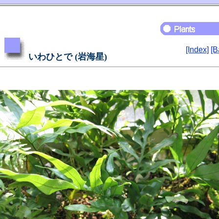
[Index]
[B
いわひとで (岩海星)