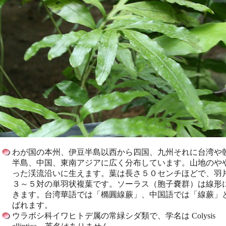
わが国の本州、伊豆半島以西から四国、九州それに台湾や
半島、中国、東南アジアに広く分布しています。山地のや
った渓流沿いに生えます。葉は長さ５０センチほどで、羽
３～５対の単羽状複葉です。ソーラス（胞子嚢群）は線形
きます。台湾華語では「橢圓線蕨」、中国語では「線蕨」
ばれます。
ウラボシ科イワヒトデ属の常緑シダ類で、学名は Colysis