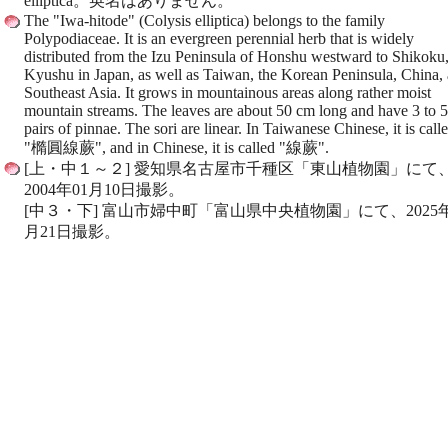
elliptica。英名はありません。
The "Iwa-hitode" (Colysis elliptica) belongs to the family
Polypodiaceae. It is an evergreen perennial herb that is widely
distributed from the Izu Peninsula of Honshu westward to Shikoku
Kyushu in Japan, as well as Taiwan, the Korean Peninsula, China,
Southeast Asia. It grows in mountainous areas along rather moist
mountain streams. The leaves are about 50 cm long and have 3 to 5
pairs of pinnae. The sori are linear. In Taiwanese Chinese, it is call
"橢圓線蕨", and in Chinese, it is called "線蕨".
[上・中１～２] 愛知県名古屋市千種区「東山植物園」にて
2004年01月10日撮影。
[中３・下] 富山市婦中町「富山県中央植物園」にて、2025年
月21日撮影。