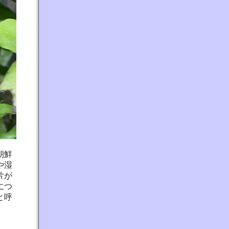
朝鮮
や湿
片が
につ
と呼