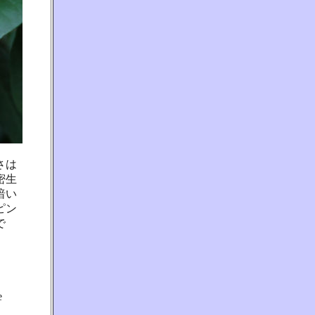
さは
密生
暗い
ピン
で
e、
e