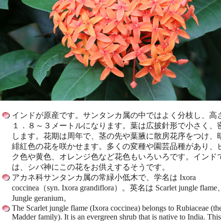
インドが原産です。サンタンカ属の中ではよく分枝し、高
１．８～３メートルになります。葉は広披針形で小さく、
します。花期は周年で、茎の先や葉腋に散房花序をつけ、
緋紅色の花を咲かせます。多くの変種や園芸品種があり、
ク色や黄色、オレンジ色など花色もいろいろです。インド
は、シバ神にこの花をお供えするそうです。
アカネ科サンタンカ属の常緑小低木で、学名は Ixora
coccinea（syn. Ixora grandiflora）。英名は Scarlet jungle flam
Jungle geranium。
The Scarlet jungle flame (Ixora coccinea) belongs to Rubiaceae (th
Madder family). It is an evergreen shrub that is native to India. This