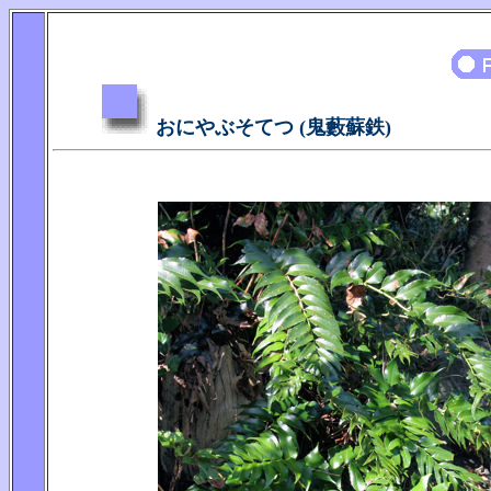
おにやぶそてつ (鬼藪蘇鉄)