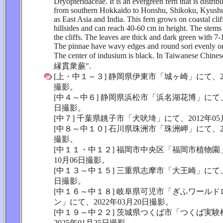
Dryopteridaceae. It is an evergreen fern that is distri
from southern Hokkaido to Honshu, Shikoku, Kyushu 
as East Asia and India. This fern grows on coastal clif
hillsides and can reach 40-60 cm in height. The stem
the cliffs. The leaves are thick and dark green with 7-
The pinnae have wavy edges and round sori evenly on 
The center of indusium is black. In Taiwanese Chinese
縁貫衆蕨".
[上・中１～３] 静岡県伊東市「城ヶ崎」にて、20
撮影。
[中４～中６] 静岡県浜松市「浜名湖花博」にて、2
日撮影。
[中７] 千葉県銚子市「犬吠埼」にて、2012年05
[中８～中１０] 石川県珠洲市「珠洲岬」にて、20
撮影。
[中１１・中１２] 福岡市中央区「福岡市植物園」
10月06日撮影。
[中１３～中１５] 三重県志摩市「大王崎」にて、2
日撮影。
[中１６～中１８] 岐阜県可児市「ぎふワール
ン」にて、2022年03月20日撮影。
[中１９～中２２] 茨城県つくば市「つくば実
2025年01月25日撮影。