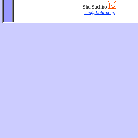
Shu Suehiro
shu@botanic.jp