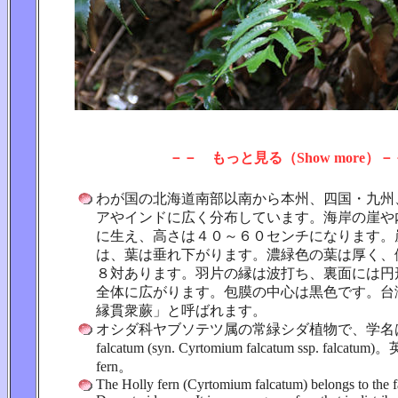
－－ もっと見る（Show more）－
わが国の北海道南部以南から本州、四国・九州
アやインドに広く分布しています。海岸の崖や
に生え、高さは４０～６０センチになります。
は、葉は垂れ下がります。濃緑色の葉は厚く、
８対あります。羽片の縁は波打ち、裏面には円
全体に広がります。包膜の中心は黒色です。台
縁貫衆蕨」と呼ばれます。
オシダ科ヤブソテツ属の常緑シダ植物で、学名は Cy
falcatum (syn. Cyrtomium falcatum ssp. falcatum
fern。
The Holly fern (Cyrtomium falcatum) belongs to the 