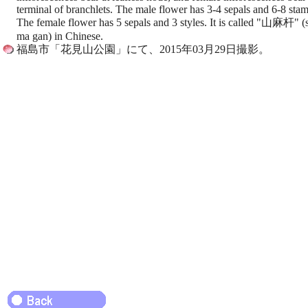
terminal of branchlets. The male flower has 3-4 sepals and 6-8 sta
The female flower has 5 sepals and 3 styles. It is called "山麻杆" (
ma gan) in Chinese.
福島市「花見山公園」にて、2015年03月29日撮影。