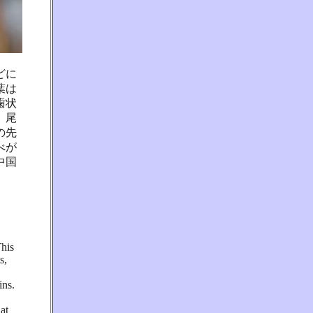
どに
葉は
歯状
。尾
の先
べが
中国
This
s,
ins.
at