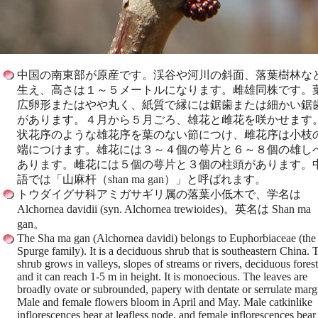
中国の南東部が原産です。渓谷や河川の斜面、落葉樹林な
生え、高さは１～５メートルになります。雌雄同株です。
広卵形またはやや丸く、紙質で縁には鋸歯または細かい鋸
があります。４月から５月ごろ、雄花と雌花を咲かせます
状花序のような雄花序を葉のない節につけ、雌花序は小枝
端につけます。雄花には３～４個の萼片と６～８個の雄し
あります。雌花には５個の萼片と３個の柱頭があります。
語では「山麻杆（shan ma gan）」と呼ばれます。
トウダイグサ科アミガサギリ属の落葉小低木で、学名は
Alchornea davidii (syn. Alchornea trewioides)。英名は Shan ma
gan。
The Sha ma gan (Alchornea davidi) belongs to Euphorbiaceae (the
Spurge family). It is a deciduous shrub that is southeastern China. 
shrub grows in valleys, slopes of streams or rivers, deciduous forest
and it can reach 1-5 m in height. It is monoecious. The leaves are
broadly ovate or subrounded, papery with dentate or serrulate marg
Male and female flowers bloom in April and May. Male catkinlike
inflorescences bear at leafless node, and female inflorescences bear 