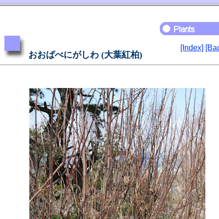
[Index]
[Ba
おおばべにがしわ (大葉紅柏)