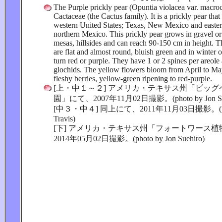
The Purple prickly pear (Opuntia violacea var. macroc
Cactaceae (the Cactus family). It is a prickly pear that 
western United States; Texas, New Mexico and easter
northern Mexico. This prickly pear grows in gravel or 
mesas, hillsides and can reach 90-150 cm in height. 
are flat and almost round, bluish green and in winter 
turn red or purple. They have 1 or 2 spines per areole
glochids. The yellow flowers bloom from April to May
fleshy berries, yellow-green ripening to red-purple.
[上・中１～２] アメリカ・テキサス州「ビッ
園」にて、2007年11月02日撮影。(photo by Jon Sue
[中３・中４] 同上にて、2011年11月03日撮影。(photo
Travis)
[下] アメリカ・テキサス州「フォートワース
2014年05月02日撮影。(photo by Jon Suehiro)