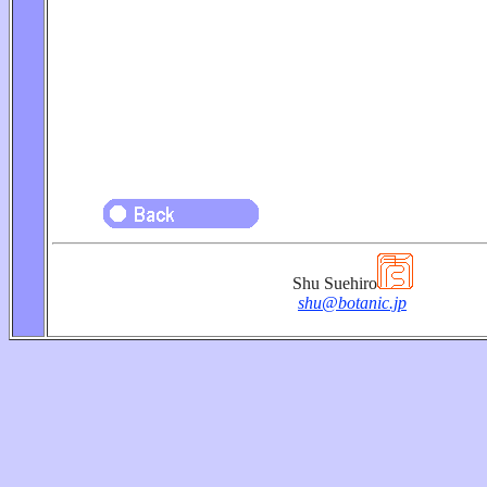
Shu Suehiro
shu@botanic.jp