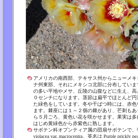
アメリカの南西部、テキサス州からニューメキ
ナ州東部、それにメキシコ北部に分布していま
の多い平地やメサ、丘陵の山腹などに生え、高
０センチになります。茎節は扁平でほとんど円
た緑色をしています。冬や干ばつ時には、赤色
ます。棘座には１～２個の棘があり、芒刺もあ
ら５月ごろ、黄色い花を咲かせます。果実は多
はじめ黄緑色から赤紫色に熟します。
サボテン科オプンティア属の団扇サボテンで、学名は
violacea var. macrocentra。英名は Purple prickly p