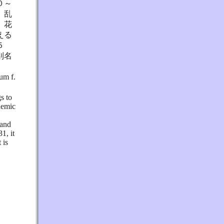
０～
、乱
、花
える
５
別名
 f.
s to
ndemic
 and
1, it
 is
。