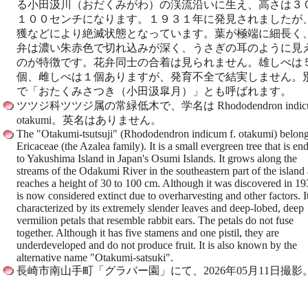
る小田汲川（おだくみがわ）の渓流沿いに生え、高さは３
１００センチになります。１９３１年に発見されましたが
獲などにより絶滅状態となっています。葉が極端に細長く
弁は濃い朱赤色で切れ込みが深く、うさぎの耳のように見
のが特徴です。花弁同士の合着は見られません。雄しべは
個、雌しべは１個ありますが、発育不全で結実しません。
で「おたくみさつき（小田汲皐月）」とも呼ばれます。
ツツジ科ツツジ属の常緑低木で、学名は Rhododendron indicum
otakumi。英名はありません。
The "Otakumi-tsutsuji" (Rhododendron indicum f. otakumi) belong
Ericaceae (the Azalea family). It is a small evergreen tree that is e
to Yakushima Island in Japan's Osumi Islands. It grows along the
streams of the Odakumi River in the southeastern part of the island
reaches a height of 30 to 100 cm. Although it was discovered in 193
is now considered extinct due to overharvesting and other factors. It
characterized by its extremely slender leaves and deep-lobed, deep
vermilion petals that resemble rabbit ears. The petals do not fuse
together. Although it has five stamens and one pistil, they are
underdeveloped and do not produce fruit. It is also known by the
alternative name "Otakumi-satsuki".
長崎市南山手町「グラバー園」にて、2026年05月11日撮影