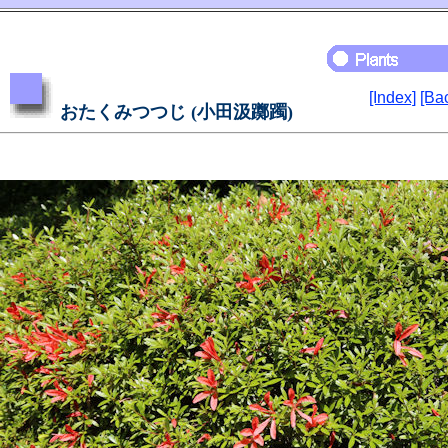
[Index]
[Ba
おたくみつつじ (小田汲躑躅)