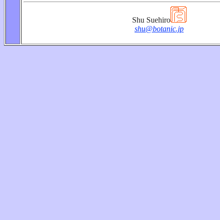
Shu Suehiro
shu@botanic.jp