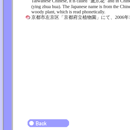
Taiwanese Chinese, it is called "鷹爪花" and in C
(ying zhua hua). The Japanese name is from the Chine
woody plant, which is read phonetically.
京都市左京区「京都府立植物園」にて、2006年1