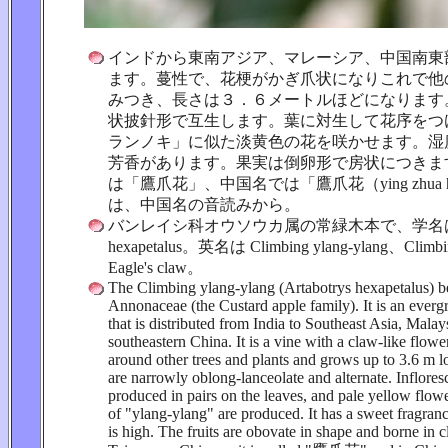
インドから東南アジア、マレーシア、中国南東
ます。蔓性で、花梗がかぎ爪状になりこれで他
みつき、長さは３．６メートルほどになります
状披針形で互生します。葉に対生して花序をつ
ランノキ」に似た淡黄色の花を咲かせます。湿
芳香があります。果実は倒卵形で房状につきま
は「鷹爪花」、中国名では「鷹爪花（ying zhua
は、中国名の音読みから。
バンレイシ科オウソウカ属の常緑木本で、学名は Art
hexapetalus。英名は Climbing ylang-ylang、Climbin
Eagle's claw。
The Climbing ylang-ylang (Artabotrys hexapetalus) b
Annonaceae (the Custard apple family). It is an ever
that is distributed from India to Southeast Asia, Malay
southeastern China. It is a vine with a claw-like flower
around other trees and plants and grows up to 3.6 m l
are narrowly oblong-lanceolate and alternate. Inflores
produced in pairs on the leaves, and pale yellow flowe
of "ylang-ylang" are produced. It has a sweet fragra
is high. The fruits are obovate in shape and borne in cl