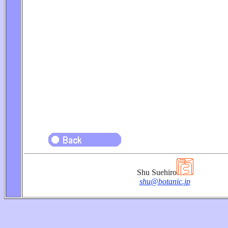
Shu Suehiro
shu@botanic.jp