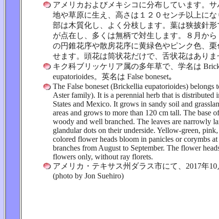
アメリカおよびメキシコに分布しています。サ
地や草原に生え、高さは１２０センチ以上にな
部は木質化し、よく分枝します。葉は狭披針形
が点在し、多くは無柄で対生します。８月から
の円錐花序や散房花序に黄緑色やピンク色、栗
せます。頭花は筒状花だけで、舌状花はありま
キク科ブリッケリア属の多年草で、学名は Brickel
eupatorioides。英名は False boneset｡
The False boneset (Brickellia eupatorioides) belongs t
Aster family). It is a perennial herb that is distributed 
States and Mexico. It grows in sandy soil and grassla
areas and grows to more than 120 cm tall. The base of
woody and well branched. The leaves are narrowly la
glandular dots on their underside. Yellow-green, pink,
colored flower heads bloom in panicles or corymbs at 
branches from August to September. The flower heads
flowers only, without ray florets.
アメリカ・テキサス州ダラス市にて、2017年10
(photo by Jon Suehiro)