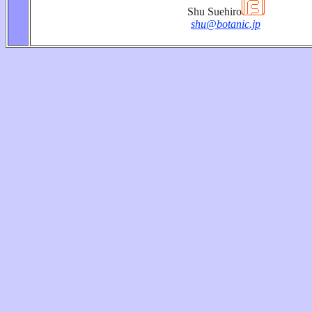
Shu Suehiro
shu@botanic.jp