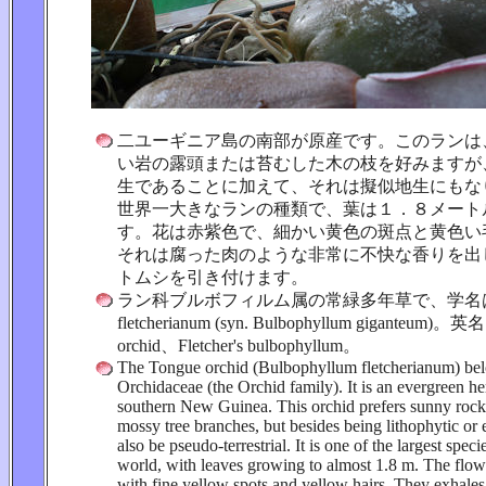
二ユーギニア島の南部が原産です。このランは
い岩の露頭または苔むした木の枝を好みますが
生であることに加えて、それは擬似地生にもな
世界一大きなランの種類で、葉は１．８メート
す。花は赤紫色で、細かい黄色の斑点と黄色い
それは腐った肉のような非常に不快な香りを出
トムシを引き付けます。
ラン科ブルボフィルム属の常緑多年草で、学名は Bul
fletcherianum (syn. Bulbophyllum giganteum)。英
orchid、Fletcher's bulbophyllum。
The Tongue orchid (Bulbophyllum fletcherianum) bel
Orchidaceae (the Orchid family). It is an evergreen her
southern New Guinea. This orchid prefers sunny rock
mossy tree branches, but besides being lithophytic or e
also be pseudo-terrestrial. It is one of the largest speci
world, with leaves growing to almost 1.8 m. The flow
with fine yellow spots and yellow hairs. They exhales