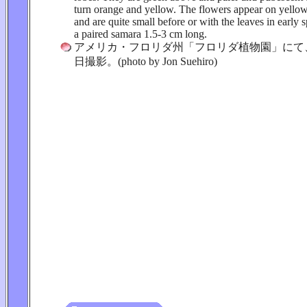
turn orange and yellow. The flowers appear on yello
and are quite small before or with the leaves in early s
a paired samara 1.5-3 cm long.
アメリカ・フロリダ州「フロリダ植物園」にて、20
日撮影。(photo by Jon Suehiro)