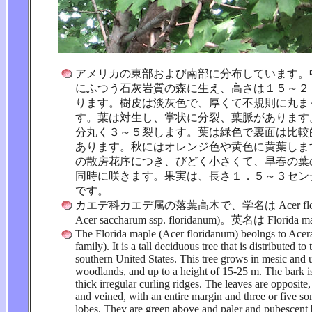
アメリカの東部および南部に分布しています。
にふつう石灰岩質の森に生え、高さは１５～２
ります。樹皮は淡灰色で、厚くて不規則に丸ま
す。葉は対生し、掌状に分裂、葉脈があります
分丸く３～５裂します。葉は緑色で裏面は比較
あります。秋にはオレンジ色や黄色に黄葉しま
の散房花序につき、びどく小さくて、早春の葉
同時に咲きます。果実は、長さ１．５～３セン
です。
カエデ科カエデ属の落葉高木で、学名は Acer florida
Acer saccharum ssp. floridanum)。英名は Florida 
The Florida maple (Acer floridanum) beolngs to Acer
family). It is a tall deciduous tree that is distributed to
southern United States. This tree grows in mesic and 
woodlands, and up to a height of 15-25 m. The bark is
thick irregular curling ridges. The leaves are opposite
and veined, with an entire margin and three or five 
lobes. They are green above and paler and pubescent b