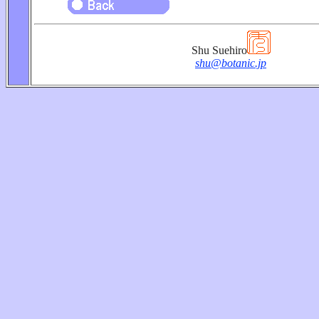
Shu Suehiro
shu@botanic.jp