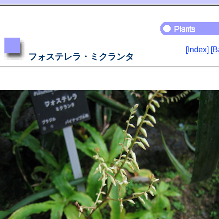
[Index]
[B
フォステレラ・ミクランタ