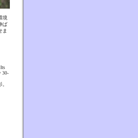
環境
伸ば
せま
Its
w 30-
影。