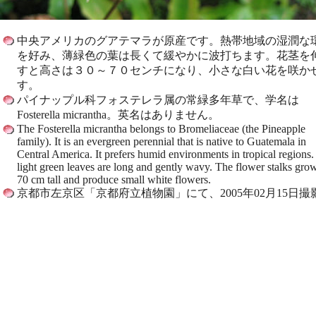
中央アメリカのグアテマラが原産です。熱帯地域の湿潤な
を好み、薄緑色の葉は長くて緩やかに波打ちます。花茎を
すと高さは３０～７０センチになり、小さな白い花を咲か
す。
パイナップル科フォステレラ属の常緑多年草で、学名は
Fosterella micrantha。英名はありません。
The Fosterella micrantha belongs to Bromeliaceae (the Pineapple
family). It is an evergreen perennial that is native to Guatemala in
Central America. It prefers humid environments in tropical regions. 
light green leaves are long and gently wavy. The flower stalks gro
70 cm tall and produce small white flowers.
京都市左京区「京都府立植物園」にて、2005年02月15日撮