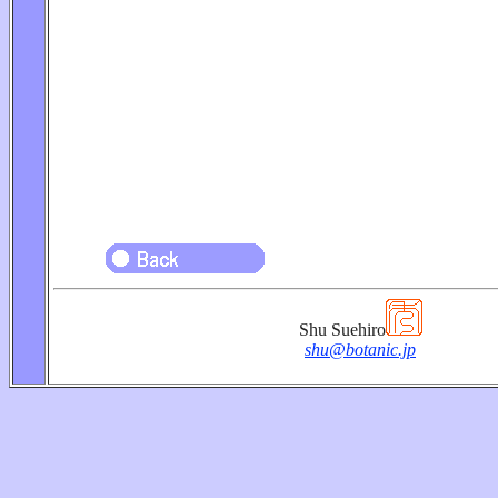
Shu Suehiro
shu@botanic.jp