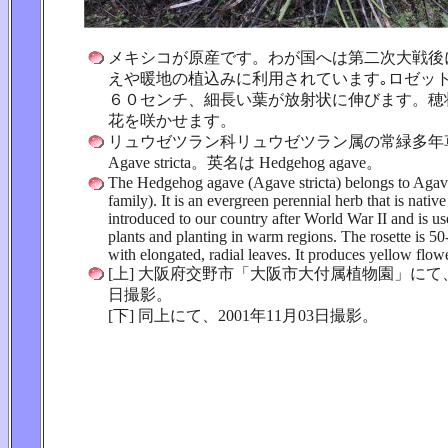
メキシコが原産です。わが国へは第二次大戦後
えや暖地の植込みに利用されています｡ロゼッ
６０センチ、細長い葉が放射状に伸びます。穂
花を咲かせます。
リュウゼツラン科リュウゼツラン属の常緑多年
Agave stricta。英名は Hedgehog agave。
The Hedgehog agave (Agave stricta) belongs to Agav
family). It is an evergreen perennial herb that is nativ
introduced to our country after World War II and is us
plants and planting in warm regions. The rosette is 5
with elongated, radial leaves. It produces yellow flowe
[上] 大阪府交野市「大阪市大付属植物園」にて、2
日撮影。
[下] 同上にて、2001年11月03日撮影。