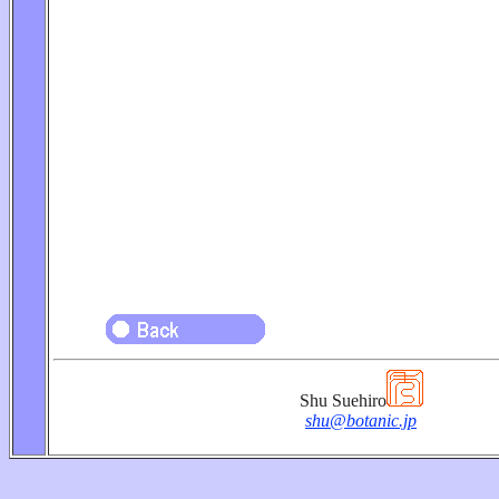
Shu Suehiro
shu@botanic.jp