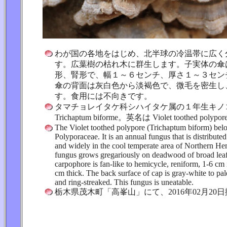
わが国の各地をはじめ、北半球の冷温帯に広く
す。広葉樹の枯れ木に群生します。子実体の傘
形、腎形で、幅１～６センチ、厚さ１～３セン
傘の背面は灰白色から淡褐色で、微毛を密生し
す。食用には不向きです。
タマチョレイタケ科シハイタケ属の１年生キノ
Trichaptum biforme。英名は Violet toothed polypo
The Violet toothed polypore (Trichaptum biform) belo
Polyporaceae. It is an annual fungus that is distributed
and widely in the cool temperate area of Northern He
fungus grows gregariously on deadwood of broad leaf
carpophore is fan-like to hemicycle, reniform, 1-6 cm
cm thick. The back surface of cap is gray-white to pa
and ring-streaked. This fungus is uneatable.
栃木県茂木町「高峯山」にて、2016年02月20