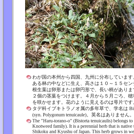
わが国の本州から四国、九州に分布しています
ある林の中などに生え、高さは１０～１５セン
根生葉は卵形または卵円形で、長い柄がありま
２個の茎葉をつけます。４月から５月ごろ、穂
を咲かせます。花のように見えるのは萼片です
タデ科イブキトラノオ属の多年草で、学名は Bistorta t
(syn. Polygonum tenuicaule)。英名はありません
The "Haru-torano-o" (Bistorta tenuicaulis) belongs t
Knotweed family). It is a perennial herb that is native
Shikoku and Kyushu of Japan. This herb grows in we