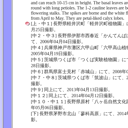
and can reach 10-15 cm in height. The basal leaves ar
round with long petioles. The 1-2 cauline leaves are b
flowering stalks. The spikes are borne and the white 
from April to May. They are petal-liked calyx lobes.
[上・中１] 長野県軽井沢町「軽井沢町植物園」にて
月25日撮影。
[中２・中３] 長野県伊那市西春近「かんてん
て、2006年04月04日撮影。
[中４] 兵庫県神戸市灘区六甲山町「六甲高山
2005年04月19日撮影。
[中５] 茨城県つくば市「つくば実験植物園」にて、
28日撮影。
[中６] 群馬県富士見村「赤城山」にて、2008年
[中７・中８] 茨城県つくば市「筑波山」にて、20
撮影。
[中９] 同上にて、2013年04月13日撮影。
[中１２] 同上にて、2014年04月12日撮影。
[中１０・中１１] 長野県原村「八ヶ岳自然文化園
年05月06日撮影。
[下] 長野県茅野市北山「蓼科高原」にて、2014年
影。