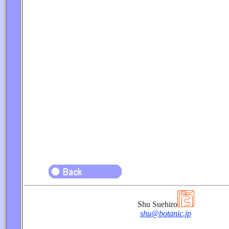
Shu Suehiro
shu@botanic.jp