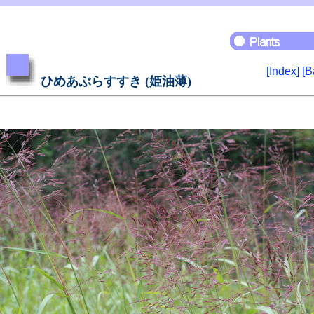
[Index]
[B
ひめあぶらすすき (姫油薄)