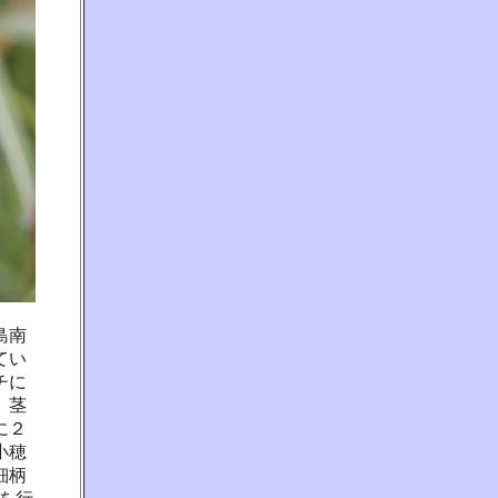
島南
てい
チに
、茎
に２
小穂
細柄