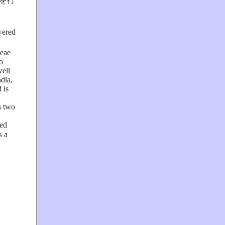
成を行
wered
ceae
to
well
dia,
 is
s two
led
s a