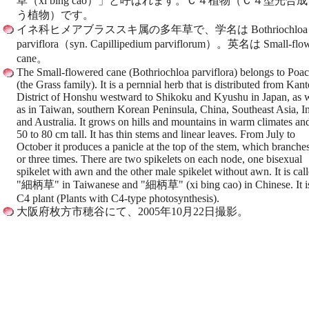
草（xi bing cao）」と呼ばれます。Ｃ４植物（Ｃ４型光合
う植物）です。
イネ科ヒメアブラススキ属の多年草で、学名は Bothriochloa
parviflora（syn. Capillipedium parviflorum）。英名は Small-flo
cane。
The Small-flowered cane (Bothriochloa parviflora) belongs to Poa
(the Grass family). It is a pernnial herb that is distributed from Kan
District of Honshu westward to Shikoku and Kyushu in Japan, as 
as in Taiwan, southern Korean Peninsula, China, Southeast Asia, In
and Australia. It grows on hills and mountains in warm climates and
50 to 80 cm tall. It has thin stems and linear leaves. From July to
October it produces a panicle at the top of the stem, which branche
or three times. There are two spikelets on each node, one bisexual
spikelet with awn and the other male spikelet without awn. It is cal
"細柄草" in Taiwanese and "細柄草" (xi bing cao) in Chinese. It i
C4 plant (Plants with C4-type photosynthesis).
大阪府枚方市穂谷にて、2005年10月22日撮影。