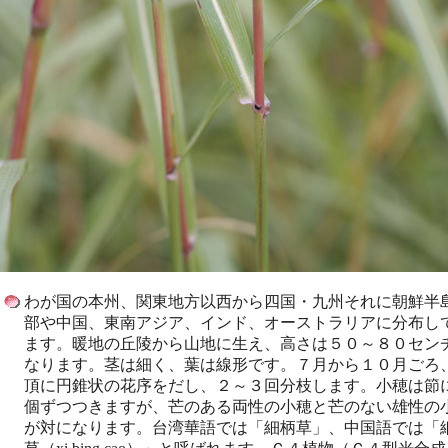
わが国の本州、関東地方以西から四国・九州それに朝鮮半
部や中国、東南アジア、インド、オーストラリアに分布し
ます。暖地の丘陵から山地に生え、高さは５０～８０セン
なります。茎は細く、葉は線形です。７月から１０月ごろ
頂に円錐状の花序をだし、２～３回分枝します。小穂は節
個ずつつきますが、芒のある両性の小穂と芒のない雄性の
が対になります。台湾華語では「細柄草」、中国語では「