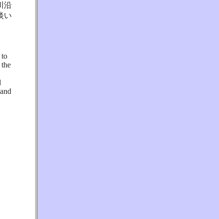
川沿
淡い
 to
 the
d
 and