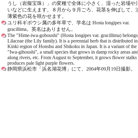
うし（岩擬宝珠）」の変種で全体に小さく、湿った岩場や
いなどに生えます。８月から９月ごろ、花茎を伸ばして、
薄紫色の花を咲かせます。
ユリ科ギボウシ属の多年草で、学名は Hosta longipes var.
gracillima。英名はありません。
The "Hime-iwa-goboushi" (Hosta longipes var. gracillima) belongs
Lilaceae (the Lily family). It is a perennial herb that is distributed in
Kinki region of Honshu and Shikoku in Japan. It is a variant of the
"Iwa-gihoushi", a small species that grows in damp rocky areas an
along rivers, etc. From August to September, it grows flower stalks
produces pale light purple flowers.
静岡県浜松市「浜名湖花博」にて、2004年09月19日撮影。