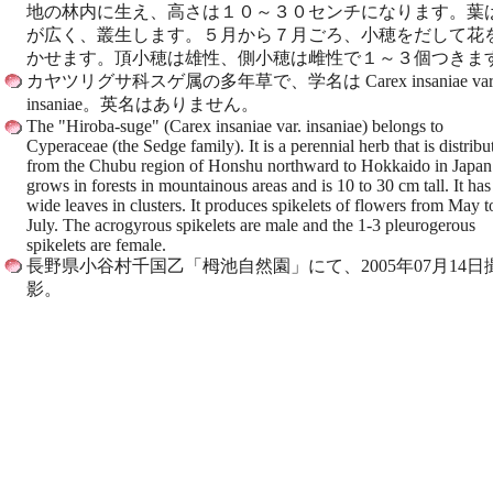
地の林内に生え、高さは１０～３０センチになります。葉
が広く、叢生します。５月から７月ごろ、小穂をだして花
かせます。頂小穂は雄性、側小穂は雌性で１～３個つきま
カヤツリグサ科スゲ属の多年草で、学名は Carex insaniae var
insaniae。英名はありません。
The "Hiroba-suge" (Carex insaniae var. insaniae) belongs to
Cyperaceae (the Sedge family). It is a perennial herb that is distribu
from the Chubu region of Honshu northward to Hokkaido in Japan.
grows in forests in mountainous areas and is 10 to 30 cm tall. It has
wide leaves in clusters. It produces spikelets of flowers from May t
July. The acrogyrous spikelets are male and the 1-3 pleurogerous
spikelets are female.
長野県小谷村千国乙「栂池自然園」にて、2005年07月14日
影。