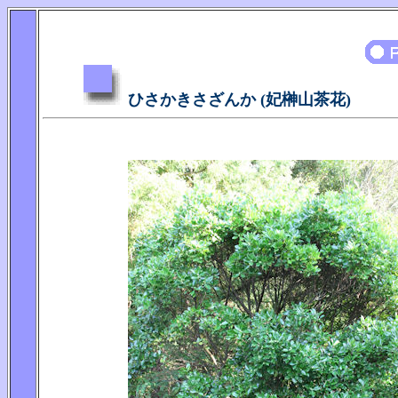
ひさかきさざんか (妃榊山茶花)