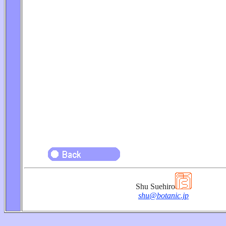
Shu Suehiro
shu@botanic.jp