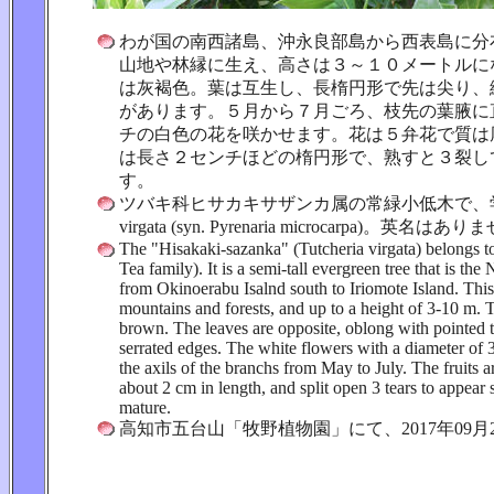
わが国の南西諸島、沖永良部島から西表島に分
山地や林縁に生え、高さは３～１０メートルに
は灰褐色。葉は互生し、長楕円形で先は尖り、
があります。５月から７月ごろ、枝先の葉腋に
チの白色の花を咲かせます。花は５弁花で質は
は長さ２センチほどの楕円形で、熟すと３裂し
す。
ツバキ科ヒサカキサザンカ属の常緑小低木で、学名は 
virgata (syn. Pyrenaria microcarpa)。英名はあ
The "Hisakaki-sazanka" (Tutcheria virgata) belongs t
Tea family). It is a semi-tall evergreen tree that is the
from Okinoerabu Isalnd south to Iriomote Island. This
mountains and forests, and up to a height of 3-10 m. T
brown. The leaves are opposite, oblong with pointed t
serrated edges. The white flowers with a diameter of
the axils of the branchs from May to July. The fruits ar
about 2 cm in length, and split open 3 tears to appear
mature.
高知市五台山「牧野植物園」にて、2017年09月