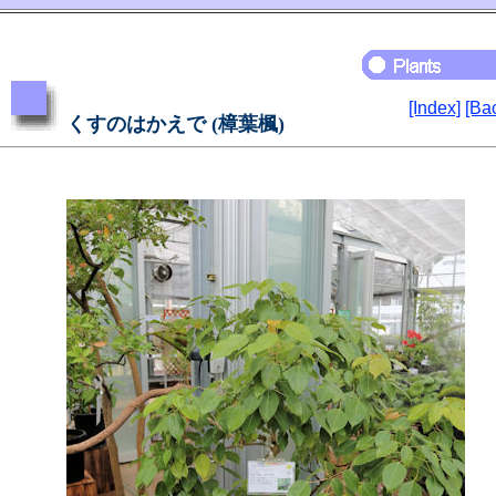
[Index]
[Ba
くすのはかえで (樟葉楓)