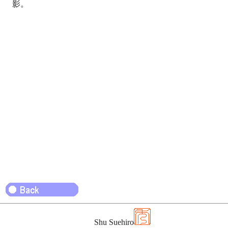
影。
Shu Suehiro