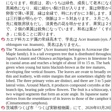
になります。樹皮は、若いうちは緑色、成長して老木にな
黒褐色になり、縦に細かい裂け目が入ります。葉は卵形か
卵形で薄い革質、縁は全縁で、時にわずかに３裂します。
は三行脈が明らかで、側脈は３～５対あります。３月ごろ
先に複散房状をだし、淡黄色の花を咲かせます。果実は２
で、２個の果翼は鋭角になっています。和名は葉が「くす
き」に似ることに因ります。
カエデ科カエデ属の常緑高木で、学名は Acer itoanum (syn. A
oblongum var. itoanum)。英名はありません。
The "Kusonoha-kaede" (Acer itoanum) belongs to Aceraceae (the
Maple family). It is a tall evergreen tree that is distributed througho
Japan's Amami and Okinawa archipelagos. It grows in limestone fo
in coastal areas and reaches a height of about 10 to 15 m. The bark 
green when young but turns blackish-brown as the tree matures,
developing fine vertical fissures. The leaves are ovate to broadly ov
thin and leathery, with entire margins that are sometimes slightly th
lobed. The three primary veins are distinct, and there are 3 to 5 pair
lateral veins. Around March, it produces compound corymbs at the
branch tips, bearing pale yellow flowers. The fruit is a schizocarp, 
two winged segments that form an acute angle. Its Japanese name
derives from the resemblance of its leaves to those of the camphor t
(Cinnamomum camphora).
茨城県つくば市「つくば実験植物園」にて、2026年03月28