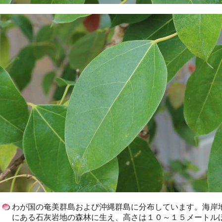
わが国の奄美群島および沖縄群島に分布しています。海岸
にある石灰岩地の森林に生え、高さは１０～１５メートル