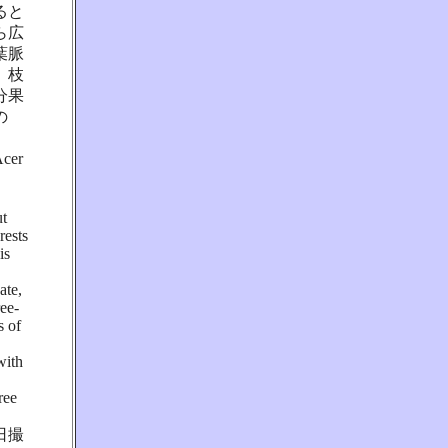
ると
ら広
葉脈
、枝
分果
の
cer
ut
rests
is
ate,
ree-
s of
with
ree
日撮