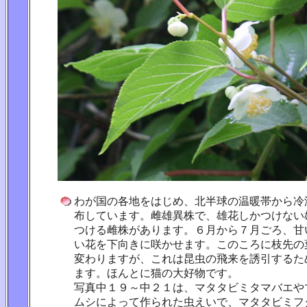
わが国の各地をはじめ、北半球の温暖帯から冷
布しています。雌雄異株で、雄花しかつけない
つける雌株があります。６月から７月ごろ、甘
い花を下向きに咲かせます。このころに枝先の
変わりますが、これは昆虫の飛来を誘引するた
ます。ほんとに猫の大好物です。
写真中１９～中２１は、マタタビミタマバエや
ムシによって作られた虫えいで、マタタビミフ