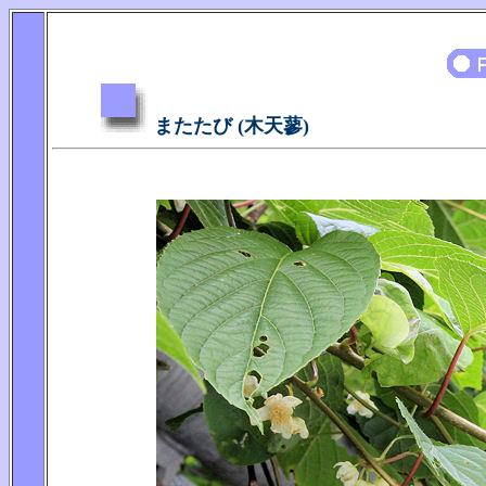
またたび (木天蓼)