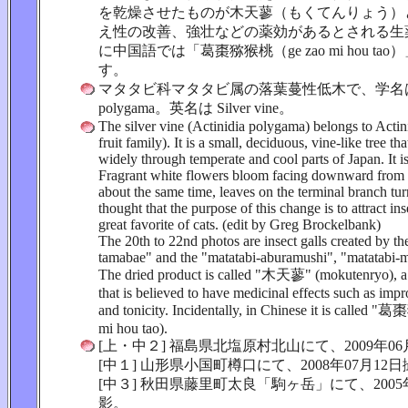
を乾燥させたものが木天蓼（もくてんりょう）
え性の改善、強壮などの薬効があるとされる生
に中国語では「葛棗猕猴桃（ge zao mi hou ta
す。
マタタビ科マタタビ属の落葉蔓性低木で、学名は Act
polygama。英名は Silver vine。
The silver vine (Actinidia polygama) belongs to Actin
fruit family). It is a small, deciduous, vine-like tree tha
widely through temperate and cool parts of Japan. It i
Fragrant white flowers bloom facing downward from J
about the same time, leaves on the terminal branch turn
thought that the purpose of this change is to attract inse
great favorite of cats. (edit by Greg Brockelbank)
The 20th to 22nd photos are insect galls created by th
tamabae" and the "matatabi-aburamushi", "matatabi-m
The dried product is called "木天蓼" (mokutenryo), a
that is believed to have medicinal effects such as imp
and tonicity. Incidentally, in Chinese it is called
mi hou tao).
[上・中２] 福島県北塩原村北山にて、2009年06
[中１] 山形県小国町樽口にて、2008年07月12
[中３] 秋田県藤里町太良「駒ヶ岳」にて、2005年
影。