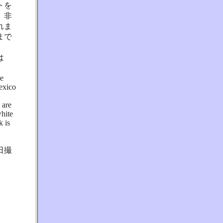
トを
、非
れま
まで
は
ve
Mexico
 are
white
k is
日撮