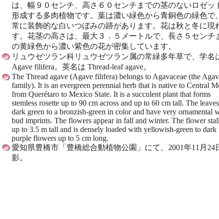
は、幅９０センチ、高さ６０センチまでの茎のないロゼッ
形成する多肉植物です。葉は濃い緑色から青銅色の緑色で
常に装飾的な白いつぼみの跡があります。花は秋と冬に現
す。花茎の高さは、最大３．５メートルで、長さ５センチ
の黄緑色から濃い紫色の花が密集しています。
リュウゼツラン科リュウゼツラン属の常緑多年草で、学名
Agave filifera。英名は Thread-leaf agave。
The Thread agave (Agave filifera) belongs to Agavaceae (the Aga
family). It is an evergreen perennial herb that is native to Central 
from Querétaro to Mexico State. It is a succulent plant that forms
stemless rosette up to 90 cm across and up to 60 cm tall. The leaves
dark green to a bronzish-green in color and have very ornamental 
bud imprints. The flowers appear in fall and winter. The flower stal
up to 3.5 m tall and is densely loaded with yellowish-green to dark
purple flowers up to 5 cm long.
愛知県豊橋市「豊橋総合動植物公園」にて、2001年11月24
影。