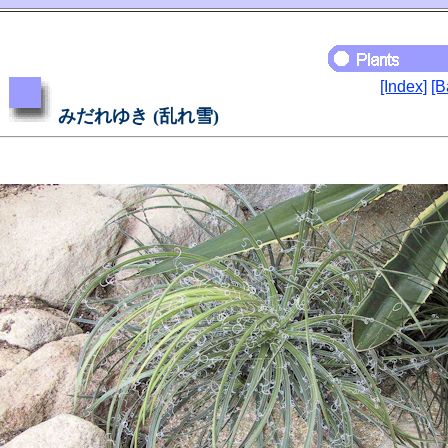
[Index]
[B
みだれゆき (乱れ雪)