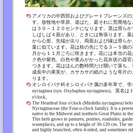
アメリカの中西部およびグレートプレーンズの
す。放牧地や草原、道ばた、庭それに荒廃地な
は３０～１２０センチになります。茎は滑らか
しばしば４面があり、ときには角張ります。葉
から心形、先端が尖り、両面および縁は滑らか
葉に似ています。花は枝の先にでる３～５個の
月から１１月ごろに咲きます。花には本当の花
ク色や紫色、白色や黄みがかった花弁状の器官
つきます。花はほんの数時間だけ開いて落ち、
成長中の果実が、カサカサの紙のような萼片の
ります。
オシロイバナ科オシロイバナ属の多年草で、学名は Mi
nyctaginea (syn. Oxybaphus nyctagineus)。英名は He
o'clock。
The Heartleaf four o'clock (Mirabilis nyctaginea) belo
Nyctaginaceae (the Four-o-clock family). It is a perenn
native to the Midwest and northern Great Plains in the
This herb grows in pastures, prairies, roadsides, gard
wasteplaces, and up to a height of 30-120 cm. The st
and highly branched, often 4-sided, and sometimes ri