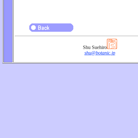
Shu Suehiro
shu@botanic.jp