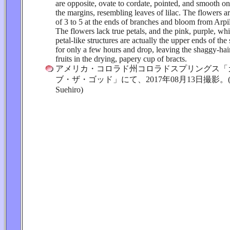
are opposite, ovate to cordate, pointed, and smooth o
the margins, resembling leaves of lilac. The flowers ar
of 3 to 5 at the ends of branches and bloom from Arp
The flowers lack true petals, and the pink, purple, wh
petal-like structures are actually the upper ends of th
for only a few hours and drop, leaving the shaggy-ha
fruits in the drying, papery cup of bracts.
アメリカ・コロラド州コロラドスプリングス「
ブ・ザ・ゴッド」にて、2017年08月13日撮影。(phot
Suehiro)