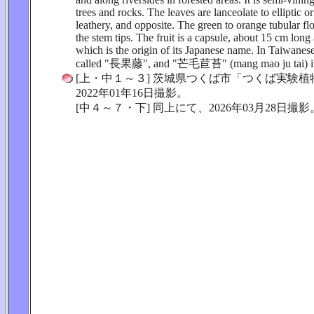
trees and rocks. The leaves are lanceolate to elliptic 
leathery, and opposite. The green to orange tubular f
the stem tips. The fruit is a capsule, about 15 cm long
which is the origin of its Japanese name. In Taiwanese
called "長果藤", and "芒毛苣苔" (mang mao ju tai) in
[上・中１～３] 茨城県つくば市「つくば実験
2022年01年16日撮影。
[中４～７・下] 同上にて、2026年03月28日撮影