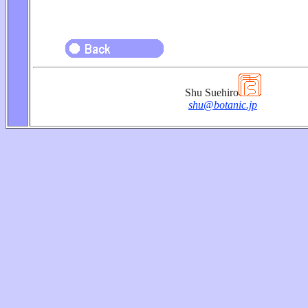
Shu Suehiro
shu@botanic.jp