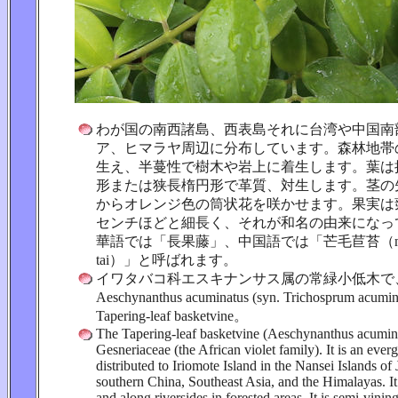
わが国の南西諸島、西表島それに台湾や中国南
ア、ヒマラヤ周辺に分布しています。森林地帯
生え、半蔓性で樹木や岩上に着生します。葉は
形または狭長楕円形で革質、対生します。茎の
からオレンジ色の筒状花を咲かせます。果実は
センチほどと細長く、それが和名の由来になっ
華語では「長果藤」、中国語では「芒毛苣苔（mang 
tai）」と呼ばれます。
イワタバコ科エスキナンサス属の常緑小低木で
Aeschynanthus acuminatus (syn. Trichosprum a
Tapering-leaf basketvine。
The Tapering-leaf basketvine (Aeschynanthus acumina
Gesneriaceae (the African violet family). It is an everg
distributed to Iriomote Island in the Nansei Islands of
southern China, Southeast Asia, and the Himalayas. It
and along riversides in forested areas. It is semi-vini