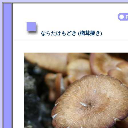
ならたけもどき (楢茸擬き)