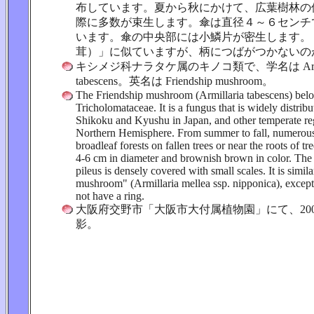
布しています。夏から秋にかけて、広葉樹林の
際に多数が束生します。傘は直径４～６センチ
います。傘の中央部には小鱗片が密生します。
茸）」に似ていますが、柄につばがつかないの
キシメジ科ナラタケ属のキノコ類で、学名は Armill
tabescens。英名は Friendship mushroom。
The Friendship mushroom (Armillaria tabescens) belo
Tricholomataceae. It is a fungus that is widely distri
Shikoku and Kyushu in Japan, and other temperate re
Northern Hemisphere. From summer to fall, numerous
broadleaf forests on fallen trees or near the roots of tr
4-6 cm in diameter and brownish brown in color. The 
pileus is densely covered with small scales. It is simil
mushroom" (Armillaria mellea ssp. nipponica), except 
not have a ring.
大阪府交野市「大阪市大付属植物園」にて、2005
影。