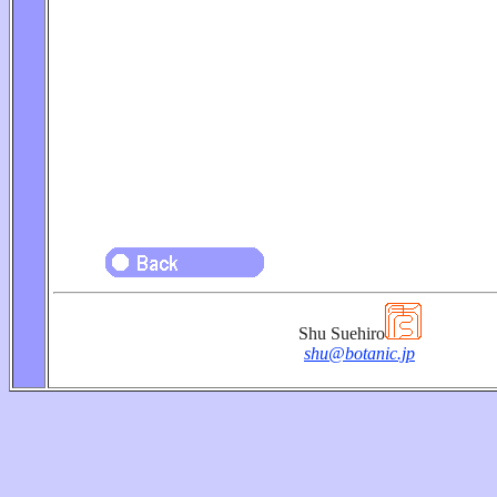
Shu Suehiro
shu@botanic.jp