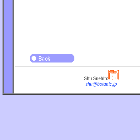
Shu Suehiro
shu@botanic.jp