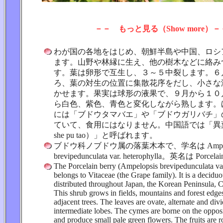
－－ もっと見る（Show more）－
わが国の各地をはじめ、朝鮮半島や中国、ロシ
ます。山野や林縁に生え、他の樹木などに絡み
す。葉は卵形で互生し、３～５中裂します。６
ろ、葉の対生の位置に集散花序をだし、小さな
かせます。果実は球形の液果で、９月から１０
ら白色、紫色、青色と変化しながら熟します。
には「ブドウタマバエ」や「ブドウガリバチ」
ていて、食用にはなりません。中国語では「異葉蛇
she pu tao）」と呼ばれます。
ブドウ科ノブドウ属の落葉木本で、学名は Ampelo
brevipedunculata var. heterophylla。英名は Porcela
The Porcelain berry (Ampelopsis brevipedunculata var
belongs to Vitaceae (the Grape family). It is a deciduo
distributed throughout Japan, the Korean Peninsula, C
This shrub grows in fields, mountains and forest edges
adjacent trees. The leaves are ovate, alternate and div
intermediate lobes. The cymes are borne on the opposi
and produce small pale green flowers. The fruits are 