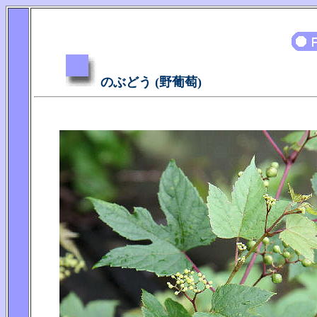
のぶどう (野葡萄)