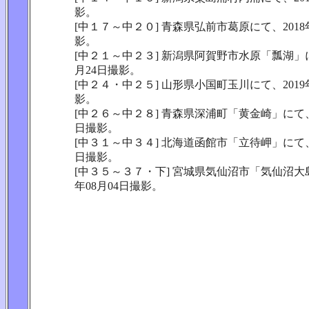
影。
[中１７～中２０] 青森県弘前市葛原にて、2018年
影。
[中２１～中２３] 新潟県阿賀野市水原「瓢湖」にて
月24日撮影。
[中２４・中２５] 山形県小国町玉川にて、2019年
影。
[中２６～中２８] 青森県深浦町「黄金崎」にて、2
日撮影。
[中３１～中３４] 北海道函館市「立待岬」にて、2
日撮影。
[中３５～３７・下] 宮城県気仙沼市「気仙沼大島
年08月04日撮影。