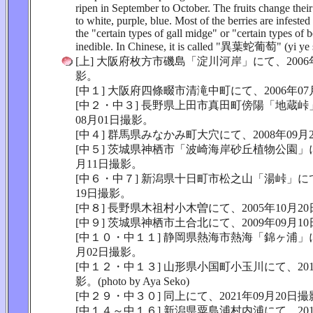
ripen in September to October. The fruits change thei
to white, purple, blue. Most of the berries are infested
the "certain types of gall midge" or "certain types of 
inedible. In Chinese, it is called "異葉蛇葡萄" (yi ye s
[上] 大阪府枚方市磯島「淀川河岸」にて、2006年
影。
[中１] 大阪府四條畷市清滝中町にて、2006年07
[中２・中３] 長野県上田市真田町傍陽「地蔵峠」
08月01日撮影。
[中４] 群馬県みなかみ町大穴にて、2008年09月
[中５] 茨城県神栖市「波崎海岸砂丘植物公園」にて
月11日撮影。
[中６・中７] 新潟県十日町市松之山「湯峠」にて、
19日撮影。
[中８] 長野県木祖村小木曽にて、2005年10月2
[中９] 茨城県神栖市土合北にて、2009年09月1
[中１０・中１１] 静岡県熱海市熱海「錦ヶ浦」にて
月02日撮影。
[中１２・中１３] 山形県小国町小玉川にて、201
影。(photo by Aya Seko)
[中２９・中３０] 同上にて、2021年09月20日
[中１４～中１６] 新潟県粟島浦村内浦にて、201