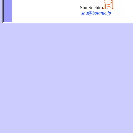
Shu Suehiro
shu@botanic.jp