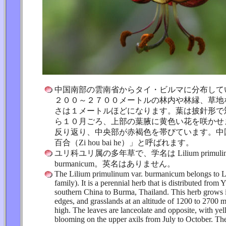
中国南部の雲南省からタイ・ビルマに分布して
２００～２７００メートルの林内や林縁、草地
さは１メートルほどになります。葉は披針形で
ら１０月ごろ、上部の葉腋に黄色い花を咲かせ
反り返り、中央部が赤褐色を帯びています。中
百合（Zi hou bai he）」と呼ばれます。
ユリ科ユリ属の多年草で、学名は Lilium primulinum
burmanicum。英名はありません。
The Lilium primulinum var. burmanicum belongs to Li
family). It is a perennial herb that is distributed from
southern China to Burma, Thailand. This herb grows in
edges, and grasslands at an altitude of 1200 to 2700 m
high. The leaves are lanceolate and opposite, with ye
blooming on the upper axils from July to October. The