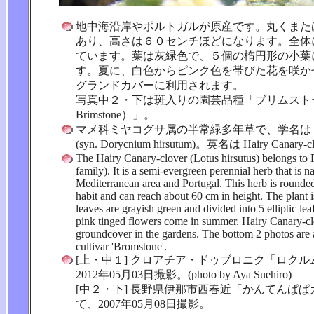
地中海沿岸やポルトガルが原産です。丸くまた
あり、高さは６０センチほどになります。全体
ています。葉は灰緑色で、５個の楕円形の小葉
す。夏に、白色からピンク色を帯びた花を咲か
グランドカバーに利用されます。
写真中２・下は斑入りの園芸品種「ブリムストー
Brimstone）」。
マメ科ミヤコグサ属の半常緑多年草で、学名は Lotus 
(syn. Dorycnium hirsutum)。英名は Hairy Canary-c
The Hairy Canary-clover (Lotus hirsutus) belongs to 
family). It is a semi-evergreen perennial herb that is na
Mediterranean area and Portugal. This herb is rounde
habit and can reach about 60 cm in height. The plant 
leaves are grayish green and divided into 5 elliptic lea
pink tinged flowers come in summer. Hairy Canary-clo
groundcover in the gardens. The bottom 2 photos are 
cultivar 'Bromstone'.
[上・中１] クロアチア・ドゥブロニク「ロク
2012年05月03日撮影。(photo by Aya Suehiro)
[中２・下] 長野県伊那市西春近「かんてんぱ
て、2007年05月08日撮影。