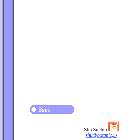
Shu Suehiro
shu@botanic.jp