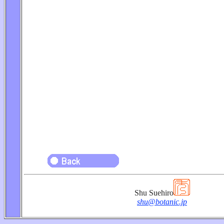
Shu Suehiro
shu@botanic.jp