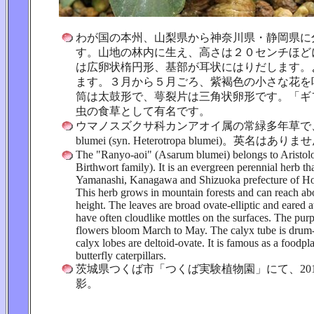
わが国の本州、山梨県から神奈川県・静岡県に
す。山地の林内に生え、高さは２０センチほど
は広卵状楕円形、基部が耳状にはりだします。
ます。３月から５月ごろ、紫褐色の小さな花を
筒は太鼓形で、萼裂片は三角状卵形です。「ギ
虫の食草として有名です。
ウマノスズクサ科カンアオイ属の常緑多年草で、学
blumei (syn. Heterotropa blumei)。英名はあり
The "Ranyo-aoi" (Asarum blumei) belongs to Aristolo
Birthwort family). It is an evergreen perennial herb that
Yamanashi, Kanagawa and Shizuoka prefecture of Ho
This herb grows in mountain forests and can reach ab
height. The leaves are broad ovate-elliptic and eared a
have often cloudlike mottles on the surfaces. The pur
flowers bloom March to May. The calyx tube is drum
calyx lobes are deltoid-ovate. It is famous as a foodpl
butterfly caterpillars.
茨城県つくば市「つくば実験植物園」にて、2012
影。