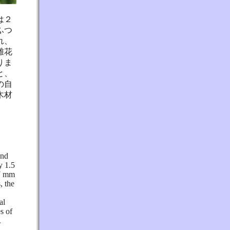
は２
ふつ
れ、
雄花
りま
と、
の自
木材
and
y 1.5
 7 mm
, the
al
s of
.