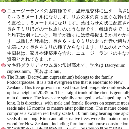
ニュージーランドの固有種です。温帯混交林に生え、高さ
０～３５メートルになります。リムの木の真っ直ぐな幹は
う直径１．５メートルになります。葉はらせん状に配置さ
長さ７ミリほどの千枚通しのような形です。雌雄異株で、
と雌花は別々につき、種子が熟すには受粉後１５か月かか
す。成熟した球果は、長さ６～１０ミリの太った赤い鱗片
先端につく長さ４ミリの種子からなります。リムの木と他
生樹林は、家具や建築用を含む、ニュージーランドの主な
資源とされてきました。
マキ科ダクリディウム属の常緑高木で、学名は Dacrydium
cupressinum。英名は Rimu。
The Rimu (Dacrydium cupressinum) belongs to the family
Podocarpaceae. It is a tall evergreen tree that is endemic to New
Zealand. This tree grows in mixed broadleaf temperate rainforests 
up to a height of 20-35 m. The straight trunk of the rimu is generall
m in diameter. The leaves are spirally arranged, awl-shaped, up to
long. It is dioecious, with male and female flowers on separate trees
seeds take 15 months to mature after pollination. The mature cones
comprise a swollen red fleshy scale 6-10 mm long bearing one apic
seeds 4 mm long. Rimu and other native trees were the main source
wood for New Zealand, including furniture and house construction