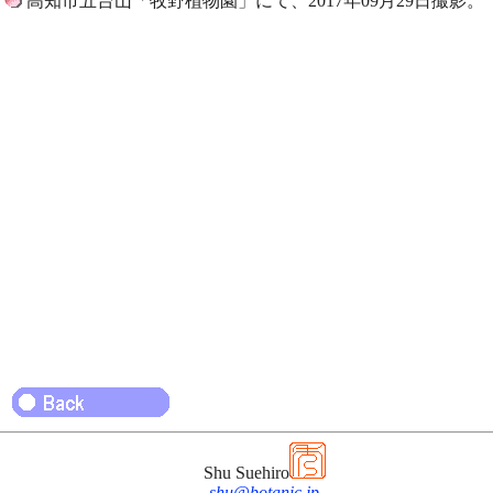
高知市五台山「牧野植物園」にて、2017年09月29日撮影。
Shu Suehiro
shu@botanic.jp