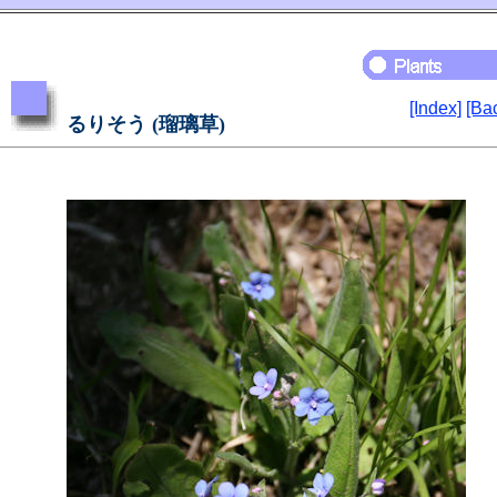
[Index]
[Ba
るりそう (瑠璃草)