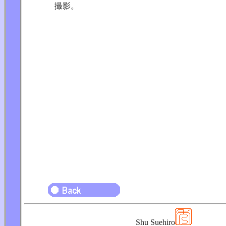
撮影。
Shu Suehiro