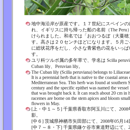
地中海沿岸が原産です。１７世紀にスペインの
れ、イギリスに持ち帰った船の名前（The Per
けられました。和名では「おおつるぼ（大蔓穂
す。高さは２０センチほどになります。５月ご
に総状花序をだし、小さな青紫色の花をいっぱ
す。
ユリ科ツルボ属の多年草で、学名は Scilla peruv
Cuban lily、Peruvian lily。
The Cuban lily (Scilla peruviana) belongs to Liliaceae 
It is a perennial herb that is native to the coastal areas 
Mediterranean Sea. This herb was found at southern S
century and the specific epithet was named the vessel
that was brought back it. It can reach about 20 cm in 
racemes are borne on the stem apices and bloom small
flowers in May.
[上・中１～５] 千葉県香取市阿玉川にて、2008年
影。
[中６] 茨城県神栖市矢田部にて、2008年05月1
[中７～８・下] 千葉県鎌ケ谷市東道野辺にて、20