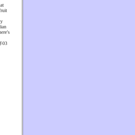
at
ruit
ky
dian
ere's
03