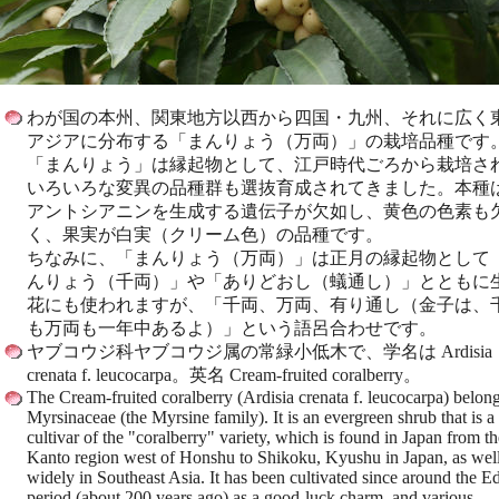
わが国の本州、関東地方以西から四国・九州、それに広く
アジアに分布する「まんりょう（万両）」の栽培品種です
「まんりょう」は縁起物として、江戸時代ごろから栽培さ
いろいろな変異の品種群も選抜育成されてきました。本種
アントシアニンを生成する遺伝子が欠如し、黄色の色素も
く、果実が白実（クリーム色）の品種です。
ちなみに、「まんりょう（万両）」は正月の縁起物として
んりょう（千両）」や「ありどおし（蟻通し）」とともに
花にも使われますが、「千両、万両、有り通し（金子は、
も万両も一年中あるよ）」という語呂合わせです。
ヤブコウジ科ヤブコウジ属の常緑小低木で、学名は Ardisia
crenata f. leucocarpa。英名 Cream-fruited coralberry。
The Cream-fruited coralberry (Ardisia crenata f. leucocarpa) belong
Myrsinaceae (the Myrsine family). It is an evergreen shrub that is a
cultivar of the "coralberry" variety, which is found in Japan from th
Kanto region west of Honshu to Shikoku, Kyushu in Japan, as well
widely in Southeast Asia. It has been cultivated since around the E
period (about 200 years ago) as a good-luck charm, and various