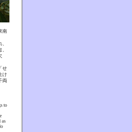
東南
。
れ、
は、
欠
「せ
生け
千両
s to
e
 as
do