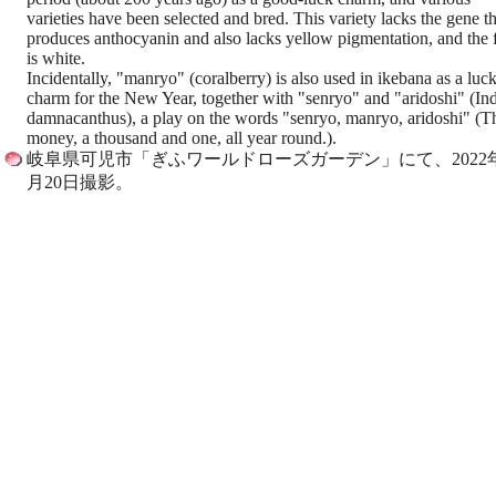
varieties have been selected and bred. This variety lacks the gene th
produces anthocyanin and also lacks yellow pigmentation, and the f
is white.
Incidentally, "manryo" (coralberry) is also used in ikebana as a luc
charm for the New Year, together with "senryo" and "aridoshi" (In
damnacanthus), a play on the words "senryo, manryo, aridoshi" (Th
money, a thousand and one, all year round.).
岐阜県可児市「ぎふワールドローズガーデン」にて、2022年
月20日撮影。