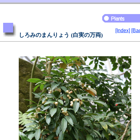
[Index]
[Ba
しろみのまんりょう (白実の万両)