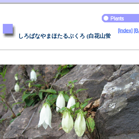
[Index]
[B
しろばなやまほたるぶくろ (白花山蛍