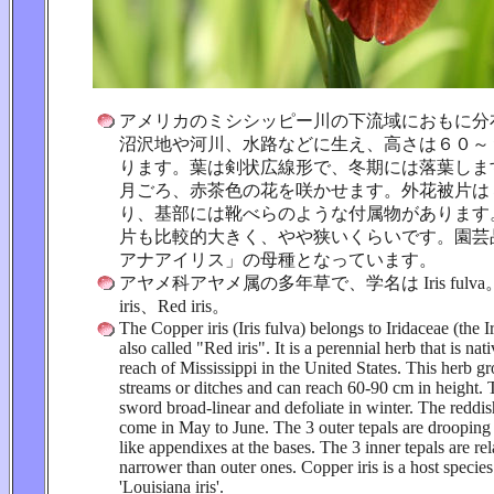
アメリカのミシシッピー川の下流域におもに分
沼沢地や河川、水路などに生え、高さは６０～
ります。葉は剣状広線形で、冬期には落葉しま
月ごろ、赤茶色の花を咲かせます。外花被片は
り、基部には靴べらのような付属物があります
片も比較的大きく、やや狭いくらいです。園芸
アナアイリス」の母種となっています。
アヤメ科アヤメ属の多年草で、学名は Iris fulva。
iris、Red iris。
The Copper iris (Iris fulva) belongs to Iridaceae (the Iri
also called "Red iris". It is a perennial herb that is nat
reach of Mississippi in the United States. This herb 
streams or ditches and can reach 60-90 cm in height. 
sword broad-linear and defoliate in winter. The redd
come in May to June. The 3 outer tepals are drooping
like appendixes at the bases. The 3 inner tepals are rel
narrower than outer ones. Copper iris is a host species
'Louisiana iris'.