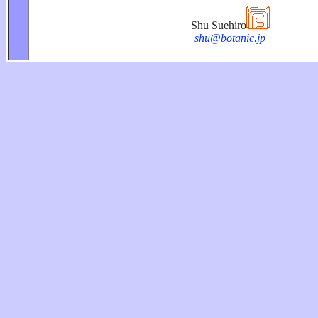
Shu Suehiro
shu@botanic.jp