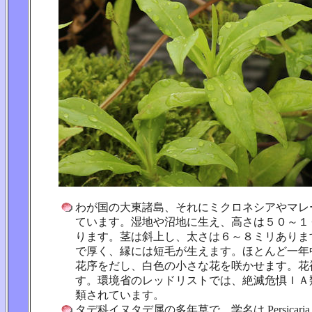
わが国の大東諸島、それにミクロネシアやマレ
ています。湿地や沼地に生え、高さは５０～１
ります。茎は斜上し、太さは６～８ミリありま
で厚く、縁には短毛が生えます。ほとんど一年
花序をだし、白色の小さな花を咲かせます。花
す。環境省のレッドリストでは、絶滅危惧ＩＡ
類されています。
タデ科イヌタデ属の多年草で、学名は Persicaria taitoin