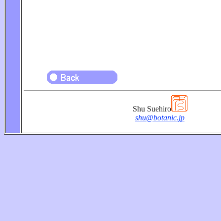
Shu Suehiro
shu@botanic.jp