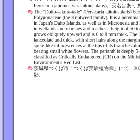
Persicaria japonica var. taitoinsularis)。英名
The "Daito-sakura-tade" (Persicaria taitoinsularis) bel
Polygonaceae (the Knotweed family). It is a perennial 
in Japan's Daito Islands, as well as in Micronesia and
in wetlands and marshes and reaches a height of 50 t
grows obliquely upward and is 6 to 8 mm thick. The l
lanceolate and thick, with short hairs along the margin
spike-like inflorescences at the tips of its branches al
bearing small white flowers. The perianth is deeply 5-l
classified as Critically Endangered (CR) on the Minist
Environment's Red List.
茨城県つくば市「つくば実験植物園」にて、2026
影。