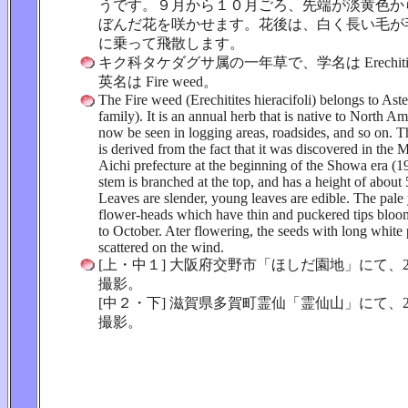
うです。９月から１０月ごろ、先端が淡黄色か
ぼんだ花を咲かせます。花後は、白く長い毛が
に乗って飛散します。
キク科タケダグサ属の一年草で、学名は Erechitites hi
英名は Fire weed。
The Fire weed (Erechitites hieracifoli) belongs to Aste
family). It is an annual herb that is native to North Ame
now be seen in logging areas, roadsides, and so on. 
is derived from the fact that it was discovered in the
Aichi prefecture at the beginning of the Showa era (
stem is branched at the top, and has a height of about
Leaves are slender, young leaves are edible. The pale
flower-heads which have thin and puckered tips blo
to October. Ater flowering, the seeds with long white
scattered on the wind.
[上・中１] 大阪府交野市「ほしだ園地」にて、20
撮影。
[中２・下] 滋賀県多賀町霊仙「霊仙山」にて、20
撮影。