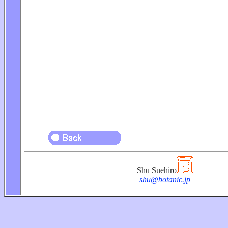
Shu Suehiro
shu@botanic.jp