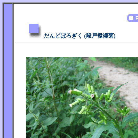
だんどぼろぎく (段戸襤褸菊)