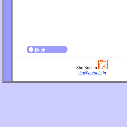
Shu Suehiro
shu@botanic.jp