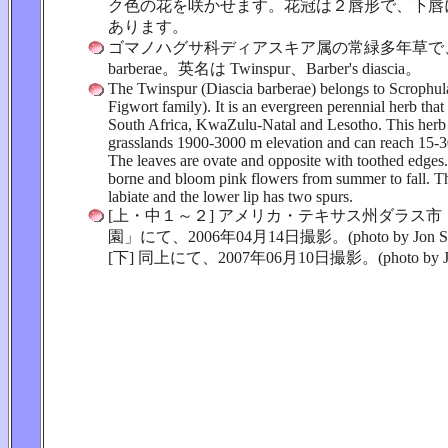
ク色の花を咲かせます。花冠は２唇形で、下唇
あります。
ゴマノハグサ科ディアスキア属の常緑多年草で、学名
barberae。英名は Twinspur、Barber's diascia。
The Twinspur (Diascia barberae) belongs to Scrophula
Figwort family). It is an evergreen perennial herb that 
South Africa, KwaZulu-Natal and Lesotho. This herb
grasslands 1900-3000 m elevation and can reach 15-3
The leaves are ovate and opposite with toothed edges
borne and bloom pink flowers from summer to fall. Th
labiate and the lower lip has two spurs.
[上・中１～２] アメリカ・テキサス州ダラス
園」にて、2006年04月14日撮影。(photo by Jon Sue
[下] 同上にて、2007年06月10日撮影。(photo by Jon