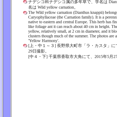
ナデシコ科ナデシコ属の多年草で、学名は Dianthus
名は Wild yellow carnation。
The Wild yellow carnation (Dianthus knappii) belongs
Caryophyllaceae (the Carnation family). It is a perenni
native to eastern and central Europe. This herb has fi
like foliage ant it can reach about 40 cm in height. The
yellow, relatively small, at 2 cm in diameter, and it bl
clusters though much of the summer. The photos are a 
'Yellow Harmony'.
[上・中１～３] 長野県大町市「ラ・カスタ」にて、
29日撮影。
[中４・下] 千葉県香取市大角にて、2015年5月