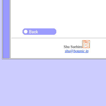
Shu Suehiro
shu@botanic.jp